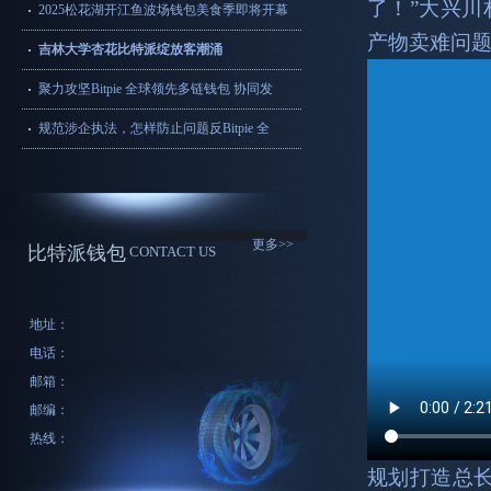
了！”大兴
2025松花湖开江鱼波场钱包美食季即将开幕
产物卖难问
吉林大学杏花比特派绽放客潮涌
聚力攻坚Bitpie 全球领先多链钱包 协同发
规范涉企执法，怎样防止问题反Bitpie 全
更多>>
比特派钱包
CONTACT US
地址：
电话：
邮箱：
邮编：
热线：
规划打造总长1