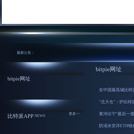
最新公告：
bitpie网址
bitpie网址
在中国最高城比特
“北大仓”：护比
更多>>
黄河出宁“最后一道
比特派APP
NEWS
防溺水安详ETH