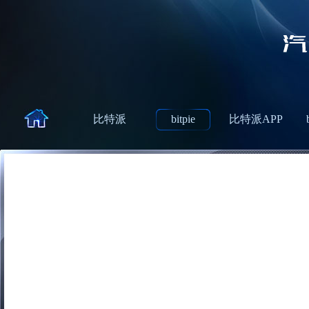
比特派
bitpie
比特派APP