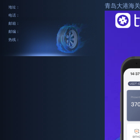
青岛大港海
地址：
电话：
邮箱：
邮编：
热线：