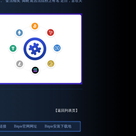
， “金法槌奖”揭晓 延吉法院榜上有名 近日，旨在关
【返回列表页】
载链接
Bitpie官网网址
Bitpie安装下载地