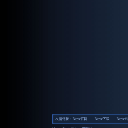
友情链接：
Bitpie官网
Bitpie下载
Bitpie