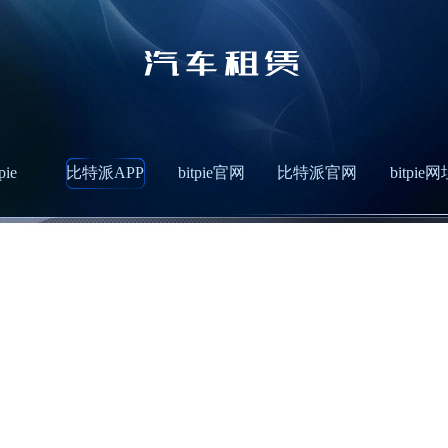
pie
比特派APP
bitpie官网
比特派官网
bitpie