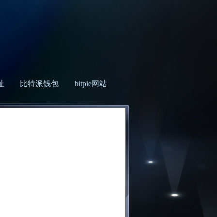
网址
比特派钱包
bitpie网站