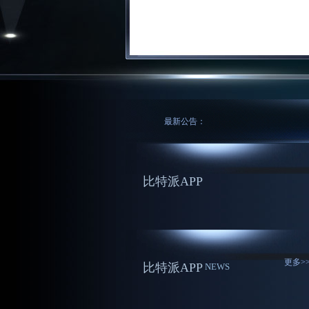
最新公告：
比特派APP
更多>
比特派APP
NEWS