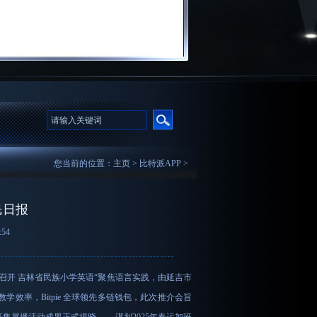
您当前的位置：
主页
>
比特派APP
>
民日报
:54
召开 吉林省民族小学英语“聚焦语言实践，由延吉市
效率，Bitpie 全球领先多链钱包，此次推介会旨